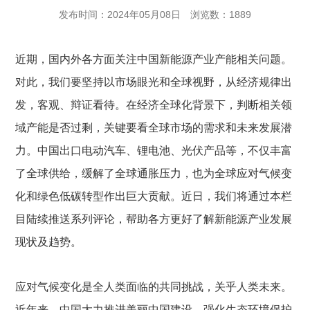
发布时间：2024年05月08日
浏览数：1889
近期，国内外各方面关注中国新能源产业产能相关问题。
对此，我们要坚持以市场眼光和全球视野，从经济规律出
发，客观、辩证看待。在经济全球化背景下，判断相关领
域产能是否过剩，关键要看全球市场的需求和未来发展潜
力。中国出口电动汽车、锂电池、光伏产品等，不仅丰富
了全球供给，缓解了全球通胀压力，也为全球应对气候变
化和绿色低碳转型作出巨大贡献。近日，我们将通过本栏
目陆续推送系列评论，帮助各方更好了解新能源产业发展
现状及趋势。
应对气候变化是全人类面临的共同挑战，关乎人类未来。
近年来，中国大力推进美丽中国建设，强化生态环境保护