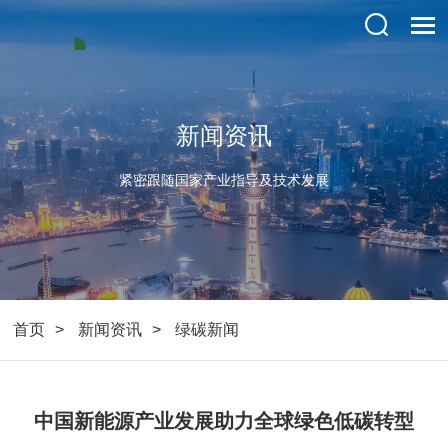
新闻资讯
紧密跟随国家产业指导及技术发展
首页
新闻资讯
绿碳新闻
中国新能源产业发展助力全球绿色低碳转型