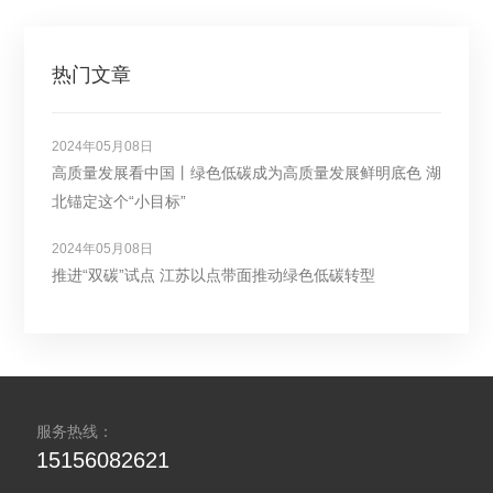
热门文章
2024年05月08日
高质量发展看中国丨绿色低碳成为高质量发展鲜明底色 湖
北锚定这个“小目标”
2024年05月08日
推进“双碳”试点 江苏以点带面推动绿色低碳转型
服务热线：
15156082621