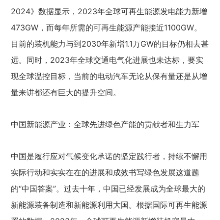
2024》数据显示，2023年全球可再生能源发电能力新增
473GW，而每年所需的可再生能源产能接近1100GW。
目前的装机能力与到2030年新增1.1万GW的目标仍相去甚
远。同时，2023年全球交通电气化进展也未达标，要实
现全球温控目标，当前的电动汽车无论从保有量还是从增
量来讲都还有巨大的提升空间。
中国新能源产业：全球先进绿色产能的贡献者和生力军
中国是履行应对气候变化承诺的坚定践行者，持续不懈用
实际行动和实实在在的进展和成效书写绿色发展这道题
的“中国答案”。过去十年，中国已经发展成为全球最大的
新能源装备制造和新能源利用大国。根据国际可再生能源