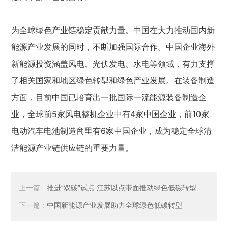
为全球绿色产业链稳定贡献力量。中国在大力推动国内新
能源产业发展的同时，不断加强国际合作。中国企业海外
新能源投资涵盖风电、光伏发电、水电等领域，有力支撑
了相关国家和地区绿色转型和绿色产业发展。在装备制造
方面，目前中国已培育出一批国际一流能源装备制造企
业，全球前5家风电整机企业中有4家中国企业，前10家
电动汽车电池制造商里有6家中国企业，成为稳定全球清
洁能源产业链供应链的重要力量。
上一篇 :
推进“双碳”试点 江苏以点带面推动绿色低碳转型
下一篇 :
中国新能源产业发展助力全球绿色低碳转型