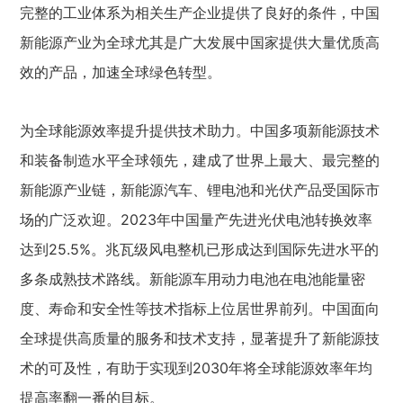
完整的工业体系为相关生产企业提供了良好的条件，中国
新能源产业为全球尤其是广大发展中国家提供大量优质高
效的产品，加速全球绿色转型。
为全球能源效率提升提供技术助力。中国多项新能源技术
和装备制造水平全球领先，建成了世界上最大、最完整的
新能源产业链，新能源汽车、锂电池和光伏产品受国际市
场的广泛欢迎。2023年中国量产先进光伏电池转换效率
达到25.5%。兆瓦级风电整机已形成达到国际先进水平的
多条成熟技术路线。新能源车用动力电池在电池能量密
度、寿命和安全性等技术指标上位居世界前列。中国面向
全球提供高质量的服务和技术支持，显著提升了新能源技
术的可及性，有助于实现到2030年将全球能源效率年均
提高率翻一番的目标。