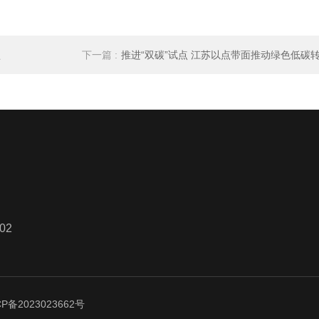
型
下一篇 :
推进“双碳”试点 江苏以点带面推动绿色低碳
02
CP备2023023662号