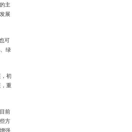
的主
发展
也可
况、绿
展，初
展，重
目前
些方
增强