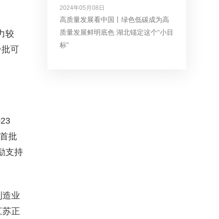
2024年05月08日
高质量发展看中国丨绿色低碳成为高
质量发展鲜明底色 湖北锚定这个“小目
力较
标”
一批可
23
首批
励支持
制造业
江苏正